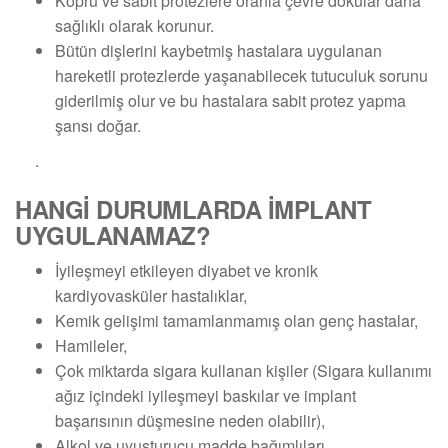
Köprü ve sabit protezlere oranla çevre dokular daha
sağlıklı olarak korunur.
Bütün dişlerini kaybetmiş hastalara uygulanan
hareketli protezlerde yaşanabilecek tutuculuk sorunu
giderilmiş olur ve bu hastalara sabit protez yapma
şansı doğar.
.
HANGİ DURUMLARDA İMPLANT
UYGULANAMAZ?
İyileşmeyi etkileyen diyabet ve kronik
kardiyovasküler hastalıklar,
Kemik gelişimi tamamlanmamış olan genç hastalar,
Hamileler,
Çok miktarda sigara kullanan kişiler (Sigara kullanımı
ağız içindeki iyileşmeyi baskılar ve implant
başarısının düşmesine neden olabilir),
Alkol ve uyuşturucu madde bağımlıları,